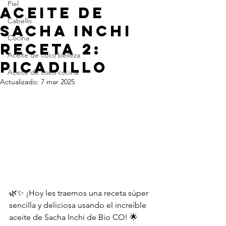
Piel
ACEITE DE
Cabello
SACHA INCHI
Cocina
RECETA 2:
Aceite de coco belleza
PICADILLO
Aceite de coco cocina
Actualizado:
7 mar 2025
🌿✨ ¡Hoy les traemos una receta súper 
sencilla y deliciosa usando el increíble 
aceite de Sacha Inchi de Bio CO! 🌟