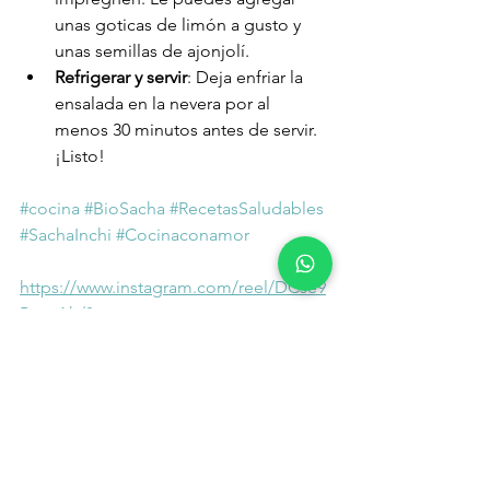
unas goticas de limón a gusto y 
unas semillas de ajonjolí.
Refrigerar y servir
: Deja enfriar la 
ensalada en la nevera por al 
menos 30 minutos antes de servir. 
¡Listo!
#cocina
#BioSacha
#RecetasSaludables
#SachaInchi
#Cocinaconamor
https://www.instagram.com/reel/DCse9
PpxyAh/?
igsh=MTBqbWZ5OWc2ZW00eQ==
¿Que te pareció esta receta?