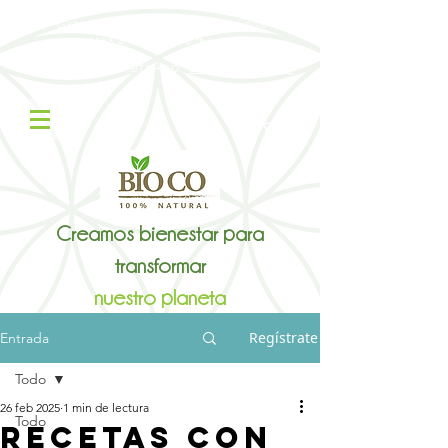
Gastos de envío gratis en pedidos
superiores a $300.000
*Aplica Restricciones
Contáctanos WhatsApp:
322 305 8785
Creamos bienestar para
transformar
nuestro planeta
Regístrate
Entrada
Todo
26 feb 2025
1 min de lectura
Todo
RECETAS CON