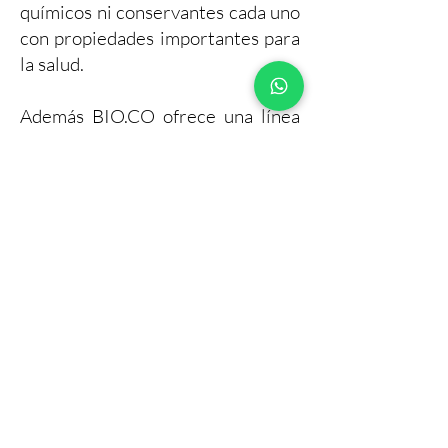
químicos ni conservantes cada uno
con propiedades importantes para
la salud.
Además BIO.CO ofrece una línea
de belleza que cuidan la piel y el
cuerpo siendo productos
elaborados a base de ingredientes
100% naturales, con propiedades
únicas que contribuyen a la belleza
y el bienestar.
¡Creamos bienestar para
transformar nuestro planeta!