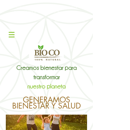
Gastos de envío gratis en pedidos
superiores a $300.000
*Aplica Restricciones
Contáctanos WhatsApp:
322 305 8785
Creamos bienestar para
transformar
nuestro planeta
GENERAMOS
BIENESTAR Y SALUD